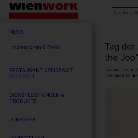
Barrierefreie
Stichw
SUCHE
Bedienung
der
Hauptnavigation
Webseite
NEWS
Tag der 
Impressionen & Fotos
the Job
Das war unser T
RESTAURANT SPEISEAMT
Interesse an un
SEESTADT
8
/ 52
DIENSTLEISTUNGEN &
PRODUKTE
JOBBÖRSE