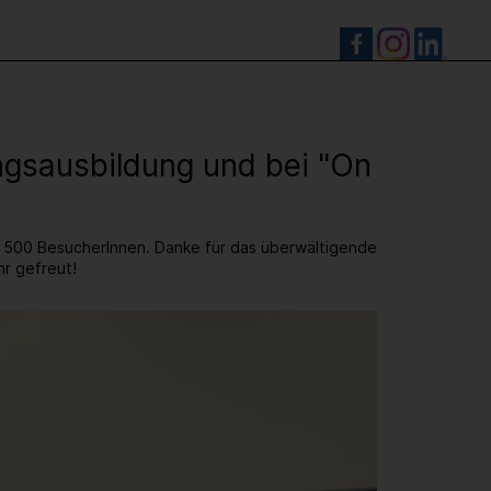
S
ingsausbildung und bei "On
e 500 BesucherInnen. Danke für das überwältigende
hr gefreut!