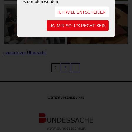
widerrufen werden.
ICH WILL ENTSCHEIDEN
JA, MIR SOLL'S RECHT SEIN
‹ zurück zur Übersicht
1
2
WEITERFÜHRENDE LINKS