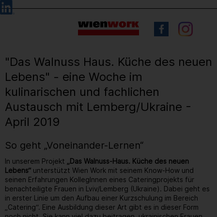
Barrierefreie
Sprachauswahl
Bedienung
der
Webseite
"Das Walnuss Haus. Küche des neuen
Lebens" - eine Woche im
kulinarischen und fachlichen
Austausch mit Lemberg/Ukraine -
April 2019
So geht „Voneinander-Lernen“
In unserem Projekt
„Das Walnuss-Haus. Küche des neuen
Lebens“
unterstützt Wien Work mit seinem Know-How und
seinen Erfahrungen KollegInnen eines Cateringprojekts für
benachteiligte Frauen in Lviv/Lemberg (Ukraine). Dabei geht es
in erster Linie um den Aufbau einer Kurzschulung im Bereich
„Catering“. Eine Ausbildung dieser Art gibt es in dieser Form
noch nicht. Sie kann viel dazu beitragen, ukrainischen Frauen