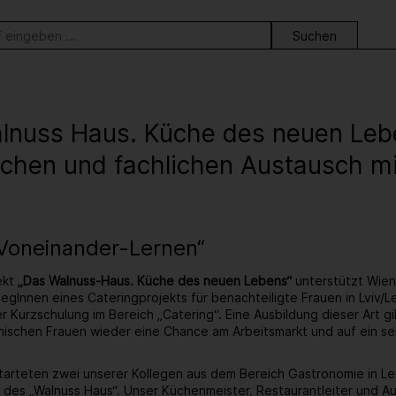
ortsuche
lnuss Haus. Küche des neuen Leb
schen und fachlichen Austausch mi
„Voneinander-Lernen“
ekt
„Das Walnuss-Haus. Küche des neuen Lebens“
unterstützt Wie
egInnen eines Cateringprojekts für benachteiligte Frauen in Lviv/L
 Kurzschulung im Bereich „Catering“. Eine Ausbildung dieser Art gib
inischen Frauen wieder eine Chance am Arbeitsmarkt und auf ein 
arteten zwei unserer Kollegen aus dem Bereich Gastronomie in Lemb
des „Walnuss Haus“. Unser Küchenmeister, Restaurantleiter und A