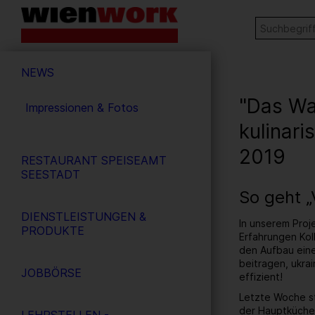
Barrierefreie
Stichw
SUCHE
Bedienung
der
Hauptnavigation
Webseite
NEWS
"Das Wa
Impressionen & Fotos
kulinari
2019
RESTAURANT SPEISEAMT
SEESTADT
So geht 
DIENSTLEISTUNGEN &
In unserem Proj
PRODUKTE
Erfahrungen Koll
den Aufbau einer
beitragen, ukra
JOBBÖRSE
effizient!
Letzte Woche st
der Hauptküche 