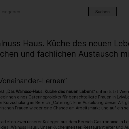
ortsuche
lnuss Haus. Küche des neuen Leb
schen und fachlichen Austausch mi
„Voneinander-Lernen“
ekt
„Das Walnuss-Haus. Küche des neuen Lebens“
unterstützt Wie
egInnen eines Cateringprojekts für benachteiligte Frauen in Lviv/L
 Kurzschulung im Bereich „Catering“. Eine Ausbildung dieser Art gib
inischen Frauen wieder eine Chance am Arbeitsmarkt und auf ein 
arteten zwei unserer Kollegen aus dem Bereich Gastronomie in Lemb
des „Walnuss Haus“. Unser Küchenmeister, Restaurantleiter und A