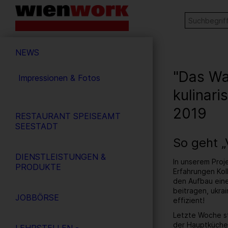
Barrierefreie
Stichw
SUCHE
Bedienung
der
Hauptnavigation
Webseite
NEWS
"Das Wa
Impressionen & Fotos
kulinari
2019
RESTAURANT SPEISEAMT
SEESTADT
So geht 
DIENSTLEISTUNGEN &
In unserem Proj
PRODUKTE
Erfahrungen Koll
den Aufbau einer
beitragen, ukra
JOBBÖRSE
effizient!
Letzte Woche st
der Hauptküche 