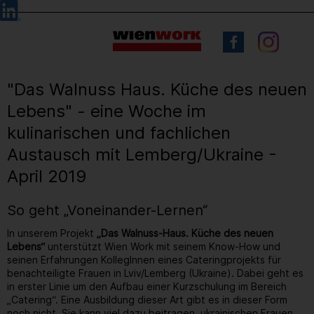
Barrierefreie
Sprachauswahl
Bedienung
der
Webseite
"Das Walnuss Haus. Küche des neuen
Lebens" - eine Woche im
kulinarischen und fachlichen
Austausch mit Lemberg/Ukraine -
April 2019
So geht „Voneinander-Lernen“
In unserem Projekt
„Das Walnuss-Haus. Küche des neuen
Lebens“
unterstützt Wien Work mit seinem Know-How und
seinen Erfahrungen KollegInnen eines Cateringprojekts für
benachteiligte Frauen in Lviv/Lemberg (Ukraine). Dabei geht es
in erster Linie um den Aufbau einer Kurzschulung im Bereich
„Catering“. Eine Ausbildung dieser Art gibt es in dieser Form
noch nicht. Sie kann viel dazu beitragen, ukrainischen Frauen