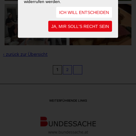
widerrufen werden.
ICH WILL ENTSCHEIDEN
JA, MIR SOLL'S RECHT SEIN
‹ zurück zur Übersicht
1
2
WEITERFÜHRENDE LINKS