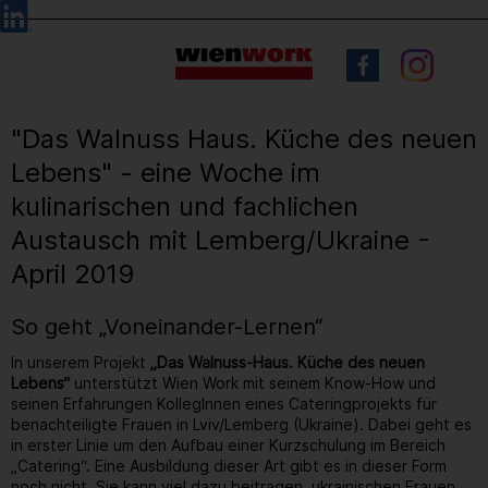
Barrierefreie
Sprachauswahl
Bedienung
der
Webseite
"Das Walnuss Haus. Küche des neuen
Lebens" - eine Woche im
kulinarischen und fachlichen
Austausch mit Lemberg/Ukraine -
April 2019
So geht „Voneinander-Lernen“
In unserem Projekt
„Das Walnuss-Haus. Küche des neuen
Lebens“
unterstützt Wien Work mit seinem Know-How und
seinen Erfahrungen KollegInnen eines Cateringprojekts für
benachteiligte Frauen in Lviv/Lemberg (Ukraine). Dabei geht es
in erster Linie um den Aufbau einer Kurzschulung im Bereich
„Catering“. Eine Ausbildung dieser Art gibt es in dieser Form
noch nicht. Sie kann viel dazu beitragen, ukrainischen Frauen