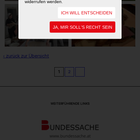
widerrufen werden.
ICH WILL ENTSCHEIDEN
JA, MIR SOLL'S RECHT SEIN
‹ zurück zur Übersicht
1
2
WEITERFÜHRENDE LINKS