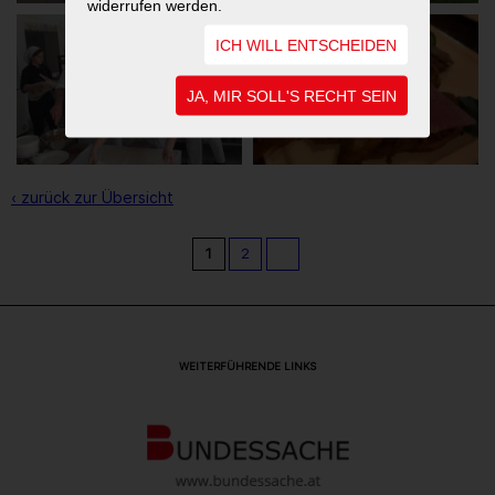
widerrufen werden.
ICH WILL ENTSCHEIDEN
JA, MIR SOLL'S RECHT SEIN
‹ zurück zur Übersicht
1
2
WEITERFÜHRENDE LINKS