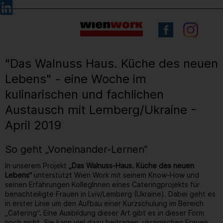
Barrierefreie
Sprachauswahl
Bedienung
der
Webseite
"Das Walnuss Haus. Küche des neuen
Lebens" - eine Woche im
kulinarischen und fachlichen
Austausch mit Lemberg/Ukraine -
April 2019
So geht „Voneinander-Lernen“
In unserem Projekt
„Das Walnuss-Haus. Küche des neuen
Lebens“
unterstützt Wien Work mit seinem Know-How und
seinen Erfahrungen KollegInnen eines Cateringprojekts für
benachteiligte Frauen in Lviv/Lemberg (Ukraine). Dabei geht es
in erster Linie um den Aufbau einer Kurzschulung im Bereich
„Catering“. Eine Ausbildung dieser Art gibt es in dieser Form
noch nicht. Sie kann viel dazu beitragen, ukrainischen Frauen