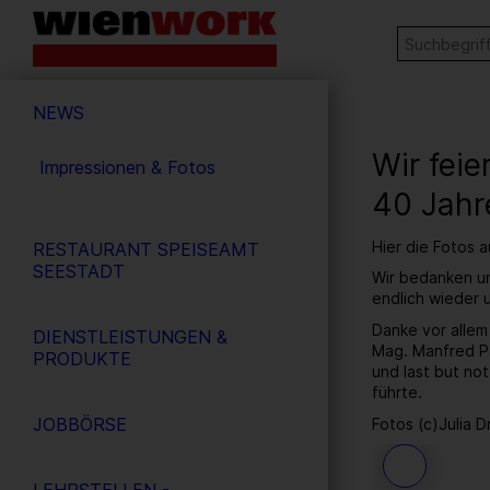
Barrierefreie
Stichw
SUCHE
Bedienung
der
Hauptnavigation
Webseite
NEWS
Wir fei
Impressionen & Fotos
40 Jahr
Hier die Fotos 
RESTAURANT SPEISEAMT
SEESTADT
Wir bedanken un
endlich wieder
Danke vor allem
DIENSTLEISTUNGEN &
Mag. Manfred Pa
PRODUKTE
und last but no
führte.
JOBBÖRSE
Fotos (c)Julia D
26
/ 259