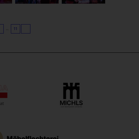
9
...
11