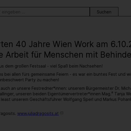
ortsuche
erten 40 Jahre Wien Work am 6.10
e Arbeit für Menschen mit Behind
aus dem großen Festsaal - viel Spaß beim Nachsehen!
s bei allen fürs gemeinsame Feiern - es war ein buntes Fest und w
 unbeschwert Party zu machen!
 auch an unsere Festredner*innen: unserem Bürgermeister Dr. Mic
a
llinger, unseren beiden Eigentümervertreter*innen Mag.
Tanja We
t least unserem Geschäftsführer Wolfgang Sperl und Markus Pohan
ragosits.
www.juliadragosits.at