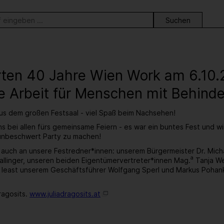
ortsuche
erten 40 Jahre Wien Work am 6.10
e Arbeit für Menschen mit Behind
aus dem großen Festsaal - viel Spaß beim Nachsehen!
s bei allen fürs gemeinsame Feiern - es war ein buntes Fest und w
 unbeschwert Party zu machen!
 auch an unsere Festredner*innen: unserem Bürgermeister Dr. Mic
a
llinger, unseren beiden Eigentümervertreter*innen Mag.
Tanja We
t least unserem Geschäftsführer Wolfgang Sperl und Markus Pohan
ragosits.
www.juliadragosits.at