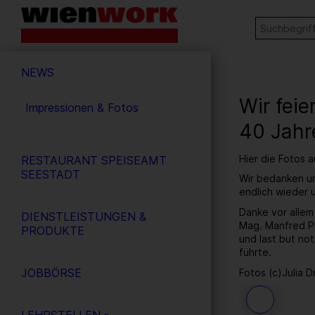
Barrierefreie
Stichw
SUCHE
Bedienung
der
Hauptnavigation
Webseite
NEWS
Wir fei
Impressionen & Fotos
40 Jahr
Hier die Fotos 
RESTAURANT SPEISEAMT
SEESTADT
Wir bedanken un
endlich wieder
Danke vor allem
DIENSTLEISTUNGEN &
Mag. Manfred Pa
PRODUKTE
und last but no
führte.
JOBBÖRSE
Fotos (c)Julia D
45
/ 259