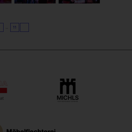
9
...
11