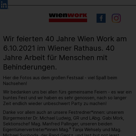
Barrierefreie
Sprachauswahl
Bedienung
der
Webseite
Wir feierten 40 Jahre Wien Work am
6.10.2021 im Wiener Rathaus. 40
Jahre Arbeit für Menschen mit
Behinderungen.
Hier die Fotos aus dem großen Festsaal - viel Spaß beim
Nachsehen!
Wir bedanken uns bei allen fürs gemeinsame Feiern - es war ein
buntes Fest und wir haben es sehr genossen, nach so langer
Zeit endlich wieder unbeschwert Party zu machen!
Danke vor allem auch an unsere Festredner*innen: unserem
Bürgermeister Dr. Michael Ludwig, GR und LAbg. Gabi Mörk,
Sektionschef Mag. Manfred Pallinger, unseren beiden
a
Eigentümervertreter*innen Mag.
Tanja Wehsely und Mag.
Michael Svoboda, der Band Gentz, und last but not least