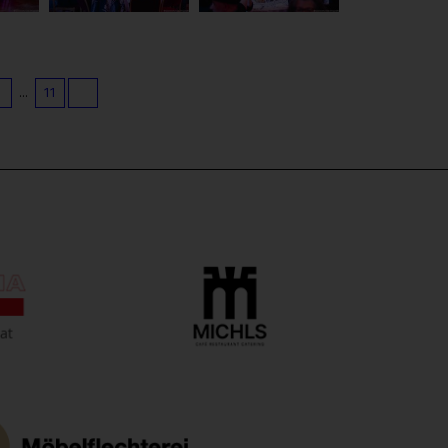
9
...
11