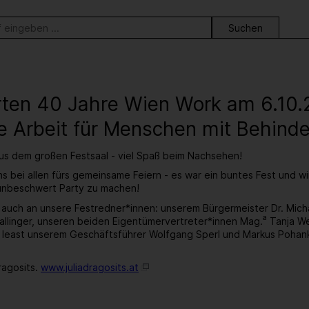
ortsuche
erten 40 Jahre Wien Work am 6.10
e Arbeit für Menschen mit Behind
aus dem großen Festsaal - viel Spaß beim Nachsehen!
s bei allen fürs gemeinsame Feiern - es war ein buntes Fest und w
 unbeschwert Party zu machen!
 auch an unsere Festredner*innen: unserem Bürgermeister Dr. Mic
a
llinger, unseren beiden Eigentümervertreter*innen Mag.
Tanja We
t least unserem Geschäftsführer Wolfgang Sperl und Markus Pohan
ragosits.
www.juliadragosits.at