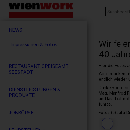
Barrierefreie
Stichw
SUCHE
Bedienung
der
Hauptnavigation
Webseite
NEWS
Wir fei
Impressionen & Fotos
40 Jahr
Hier die Fotos 
RESTAURANT SPEISEAMT
SEESTADT
Wir bedanken un
endlich wieder
Danke vor allem
DIENSTLEISTUNGEN &
Mag. Manfred Pa
PRODUKTE
und last but no
führte.
JOBBÖRSE
Fotos (c)Julia D
29
/ 259