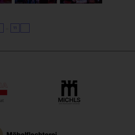
9
...
11