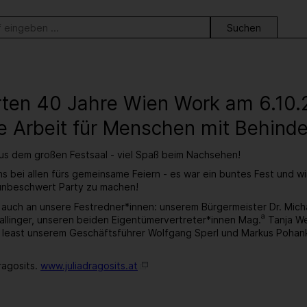
ortsuche
erten 40 Jahre Wien Work am 6.10
e Arbeit für Menschen mit Behind
aus dem großen Festsaal - viel Spaß beim Nachsehen!
s bei allen fürs gemeinsame Feiern - es war ein buntes Fest und w
 unbeschwert Party zu machen!
 auch an unsere Festredner*innen: unserem Bürgermeister Dr. Mic
a
llinger, unseren beiden Eigentümervertreter*innen Mag.
Tanja We
t least unserem Geschäftsführer Wolfgang Sperl und Markus Pohan
ragosits.
www.juliadragosits.at