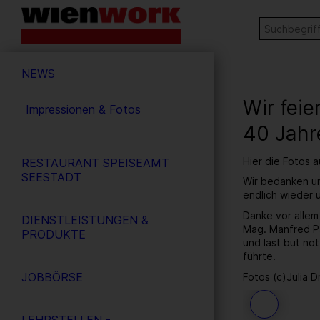
Barrierefreie
Stichw
SUCHE
Bedienung
der
Hauptnavigation
Webseite
NEWS
Wir fei
Impressionen & Fotos
40 Jahr
Hier die Fotos 
RESTAURANT SPEISEAMT
SEESTADT
Wir bedanken un
endlich wieder
Danke vor allem
DIENSTLEISTUNGEN &
Mag. Manfred Pa
PRODUKTE
und last but no
führte.
JOBBÖRSE
Fotos (c)Julia D
39
/ 259