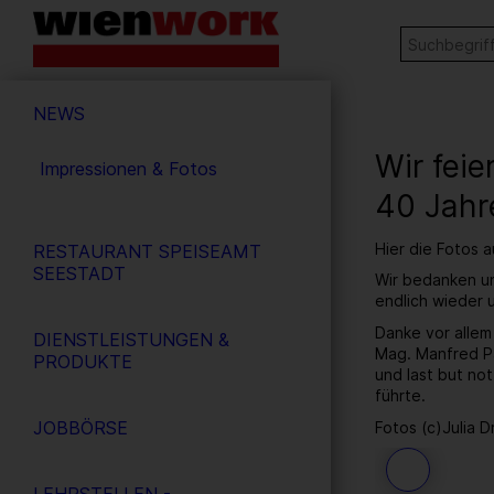
Barrierefreie
Stichw
SUCHE
Bedienung
der
Hauptnavigation
Webseite
NEWS
Wir fei
Impressionen & Fotos
40 Jahr
Hier die Fotos 
RESTAURANT SPEISEAMT
SEESTADT
Wir bedanken un
endlich wieder
Danke vor allem
DIENSTLEISTUNGEN &
Mag. Manfred Pa
PRODUKTE
und last but no
führte.
JOBBÖRSE
Fotos (c)Julia D
44
/ 259