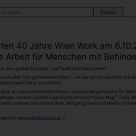
ortsuche
erten 40 Jahre Wien Work am 6.10
e Arbeit für Menschen mit Behind
aus dem großen Festsaal - viel Spaß beim Nachsehen!
s bei allen fürs gemeinsame Feiern - es war ein buntes Fest und w
 unbeschwert Party zu machen!
 auch an unsere Festredner*innen: unserem Bürgermeister Dr. Mic
a
llinger, unseren beiden Eigentümervertreter*innen Mag.
Tanja We
t least unserem Geschäftsführer Wolfgang Sperl und Markus Pohan
ragosits.
www.juliadragosits.at