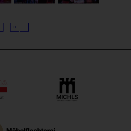
9
...
11