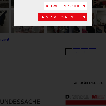
ICH WILL ENTSCHEIDEN
JA, MIR SOLL'S RECHT SEIN
rsicht
1
2
3
WEITERFÜHRENDE LINKS