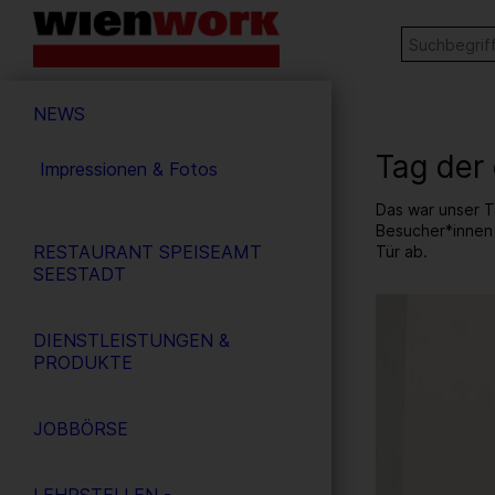
Barrierefreie
Stichw
SUCHE
Bedienung
der
Hauptnavigation
Webseite
NEWS
Tag der
Impressionen & Fotos
Das war unser T
Besucher*innen 
RESTAURANT SPEISEAMT
Tür ab.
SEESTADT
19
/ 50
DIENSTLEISTUNGEN &
PRODUKTE
JOBBÖRSE