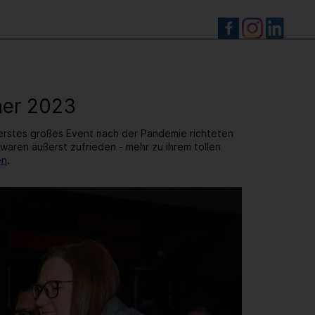
S
ner 2023
r erstes großes Event nach der Pandemie richteten
d waren äußerst zufrieden - mehr zu ihrem tollen
en
.