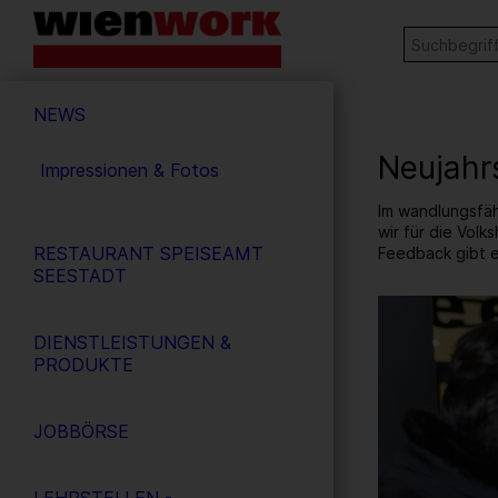
Barrierefreie
Stichw
SUCHE
Bedienung
der
Hauptnavigation
Webseite
NEWS
Neujahr
Impressionen & Fotos
Im wandlungsfäh
wir für die Volk
RESTAURANT SPEISEAMT
Feedback gibt e
SEESTADT
6
/ 31
DIENSTLEISTUNGEN &
PRODUKTE
JOBBÖRSE