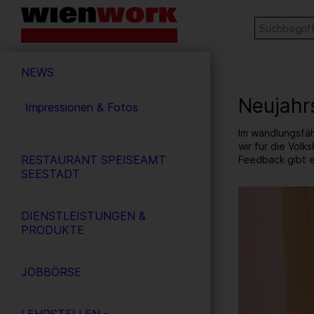
Barrierefreie
Stichw
SUCHE
Bedienung
der
Hauptnavigation
Webseite
NEWS
Neujahr
Impressionen & Fotos
Im wandlungsfäh
wir für die Volk
RESTAURANT SPEISEAMT
Feedback gibt e
SEESTADT
7
/ 31
DIENSTLEISTUNGEN &
PRODUKTE
JOBBÖRSE