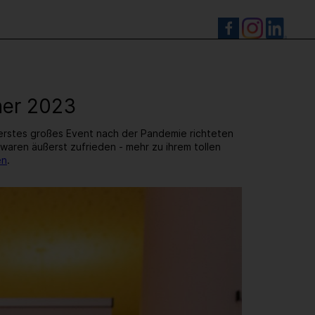
S
ner 2023
r erstes großes Event nach der Pandemie richteten
d waren äußerst zufrieden - mehr zu ihrem tollen
en
.