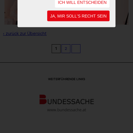
ICH WILL ENTSCHEIDEN
JA, MIR SOLL'S RECHT SEIN
‹ zurück zur Übersicht
1
2
WEITERFÜHRENDE LINKS