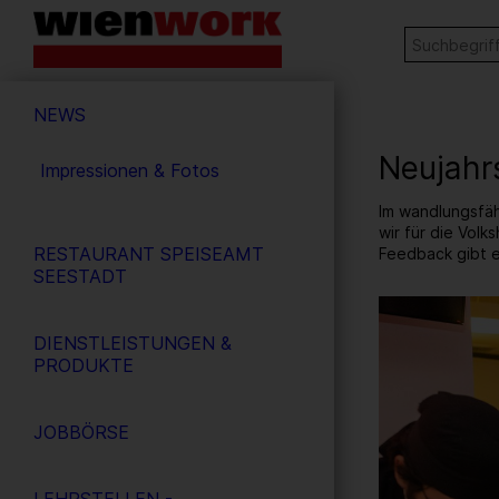
Barrierefreie
Stichw
SUCHE
Bedienung
der
Hauptnavigation
Webseite
NEWS
Neujahr
Impressionen & Fotos
Im wandlungsfäh
wir für die Volk
RESTAURANT SPEISEAMT
Feedback gibt e
SEESTADT
10
/ 31
DIENSTLEISTUNGEN &
PRODUKTE
JOBBÖRSE