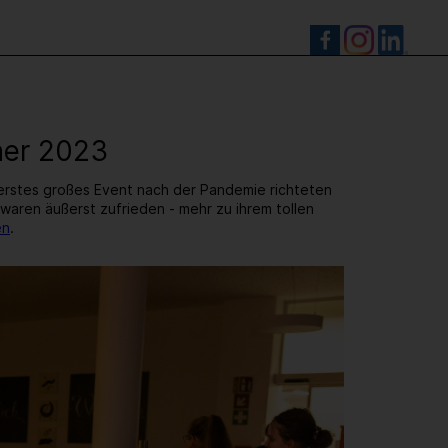
S
ner 2023
r erstes großes Event nach der Pandemie richteten
d waren äußerst zufrieden - mehr zu ihrem tollen
en
.