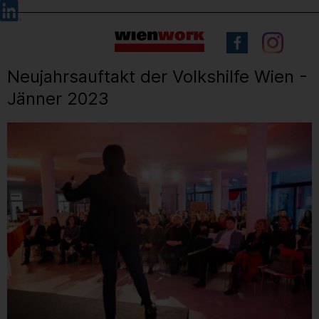
Barrierefreie
Sprachauswahl
Bedienung
der
Webseite
Neujahrsauftakt der Volkshilfe Wien -
Jänner 2023