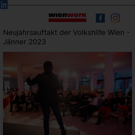
Barrierefreie
Sprachauswahl
Bedienung
der
Webseite
Neujahrsauftakt der Volkshilfe Wien -
Jänner 2023