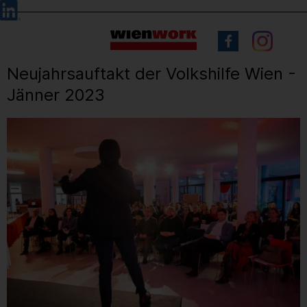
Barrierefreie
Sprachauswahl
Bedienung
der
Webseite
Neujahrsauftakt der Volkshilfe Wien -
Jänner 2023