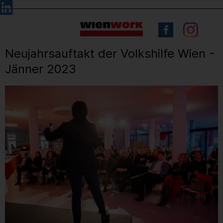
Barrierefreie
Sprachauswahl
Bedienung
der
Webseite
Neujahrsauftakt der Volkshilfe Wien -
Jänner 2023