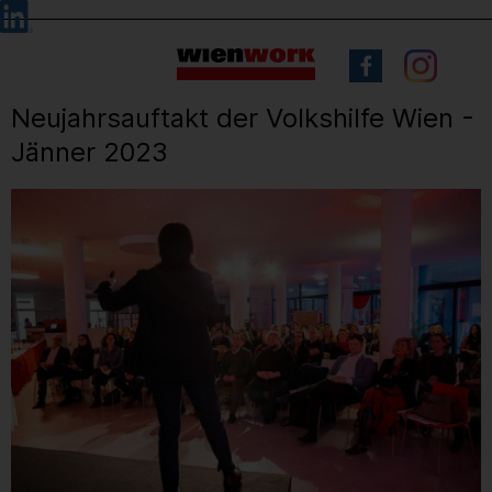
Barrierefreie
Sprachauswahl
Bedienung
der
Webseite
Neujahrsauftakt der Volkshilfe Wien -
Jänner 2023