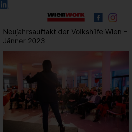
Barrierefreie
Sprachauswahl
Bedienung
der
Webseite
Neujahrsauftakt der Volkshilfe Wien -
Jänner 2023