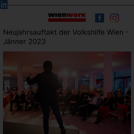
Barrierefreie
Sprachauswahl
Bedienung
der
Webseite
Neujahrsauftakt der Volkshilfe Wien -
Jänner 2023