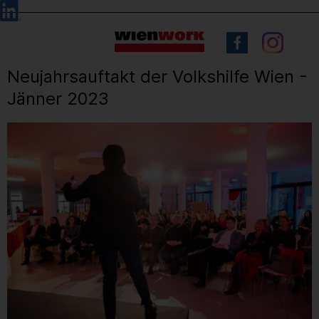
Barrierefreie
Sprachauswahl
Bedienung
der
Webseite
Neujahrsauftakt der Volkshilfe Wien -
Jänner 2023