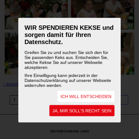
WIR SPENDIEREN KEKSE und
sorgen damit für Ihren
Datenschutz.
Greifen Sie zu und suchen Sie sich den für
Sie passenden Keks aus. Entscheiden Sie,
welche Kekse Sie auf unserer Webseite
akzeptieren.
Ihre Einwilligung kann jederzeit in der
Datenschutzerklärung auf unserer Webseite
‹ zurück zur Übersicht
widerrufen werden.
ICH WILL ENTSCHEIDEN
1
2
3
4
5
6
7
8
9
...
11
JA, MIR SOLL'S RECHT SEIN
WEITERFÜHRENDE LINKS