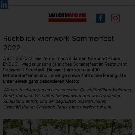
Barrierefreie
Sprachauswahl
Bedienung
der
Webseite
Rückblick wienwork Sommerfest
2022
Am 31.05.2022 feierten wir nach 3 Jahren (Corona-)Pause
ENDLICH wieder unser alljährliches Sommerfest im Restaurant
Speiseamt Seestadt.
Diesmal feierten rund 400
Mitarbeiter*innen und Lehrlinge sowie zahlreiche Ehrengäste
unter einem ganz besonderen Motto:
Wir verabschiedeten uns von unserem Geschäftsführer Wolfgang
Sperl, der nach 22 Jahren bei wienwork den wohlverdienten
Ruhestand antritt, und wir begrüßten unseren neuen
Geschäftsführer Christoph Parak ganz herzlich bei uns.
7
/ 264