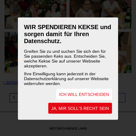
WIR SPENDIEREN KEKSE und
sorgen damit für Ihren
Datenschutz.
Greifen Sie zu und suchen Sie sich den für
Sie passenden Keks aus. Entscheiden Sie,
welche Kekse Sie auf unserer Webseite
akzeptieren.
Ihre Einwilligung kann jederzeit in der
Datenschutzerklärung auf unserer Webseite
‹ zurück zur Übersicht
widerrufen werden.
ICH WILL ENTSCHEIDEN
1
2
3
4
5
6
7
8
9
...
11
JA, MIR SOLL'S RECHT SEIN
WEITERFÜHRENDE LINKS