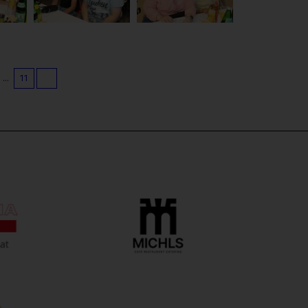
...
11