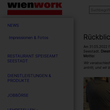
Barrierefreie
Stichw
SUCHE
Bedienung
der
Hauptnavigation
Webseite
NEWS
Rückbli
Impressionen & Fotos
Am 31.05.2022 f
Seestadt.
Diesm
RESTAURANT SPEISEAMT
Motto:
SEESTADT
Wir verabschied
antritt, und wir
DIENSTLEISTUNGEN &
20
/ 264
PRODUKTE
JOBBÖRSE