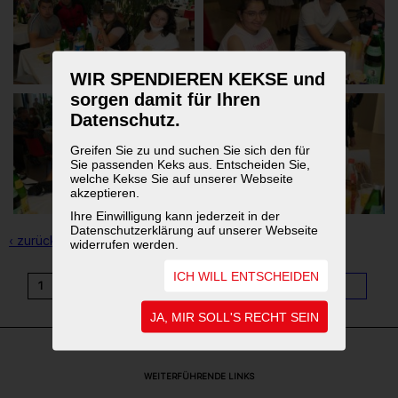
WIR SPENDIEREN KEKSE und
sorgen damit für Ihren
Datenschutz.
Greifen Sie zu und suchen Sie sich den für
Sie passenden Keks aus. Entscheiden Sie,
welche Kekse Sie auf unserer Webseite
akzeptieren.
Ihre Einwilligung kann jederzeit in der
Datenschutzerklärung auf unserer Webseite
‹ zurück zur Übersicht
widerrufen werden.
ICH WILL ENTSCHEIDEN
1
2
3
4
5
6
7
8
9
...
11
JA, MIR SOLL'S RECHT SEIN
WEITERFÜHRENDE LINKS