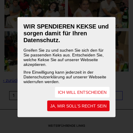
WIR SPENDIEREN KEKSE und
sorgen damit für Ihren
Datenschutz.
Greifen Sie zu und suchen Sie sich den für
Sie passenden Keks aus. Entscheiden Sie,
welche Kekse Sie auf unserer Webseite
akzeptieren.
Ihre Einwilligung kann jederzeit in der
Datenschutzerklärung auf unserer Webseite
‹ zurück zur Übersicht
widerrufen werden.
ICH WILL ENTSCHEIDEN
1
2
3
4
5
6
7
8
9
...
11
JA, MIR SOLL'S RECHT SEIN
WEITERFÜHRENDE LINKS