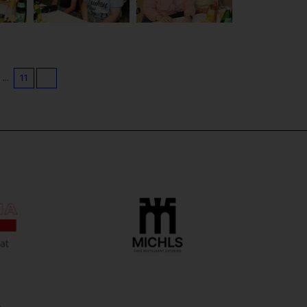
...
11