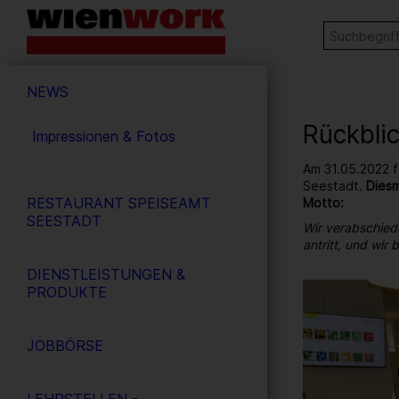
Barrierefreie
Stichw
SUCHE
Bedienung
der
Hauptnavigation
Webseite
NEWS
Rückbli
Impressionen & Fotos
Am 31.05.2022 f
Seestadt.
Diesm
RESTAURANT SPEISEAMT
Motto:
SEESTADT
Wir verabschied
antritt, und wir
DIENSTLEISTUNGEN &
18
/ 264
PRODUKTE
JOBBÖRSE