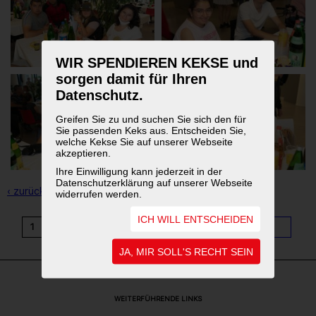
WIR SPENDIEREN KEKSE und
sorgen damit für Ihren
Datenschutz.
Greifen Sie zu und suchen Sie sich den für
Sie passenden Keks aus. Entscheiden Sie,
welche Kekse Sie auf unserer Webseite
akzeptieren.
Ihre Einwilligung kann jederzeit in der
Datenschutzerklärung auf unserer Webseite
‹ zurück zur Übersicht
widerrufen werden.
ICH WILL ENTSCHEIDEN
1
2
3
4
5
6
7
8
9
...
11
JA, MIR SOLL'S RECHT SEIN
WEITERFÜHRENDE LINKS