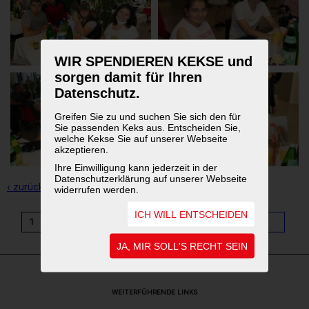
WIR SPENDIEREN KEKSE und
sorgen damit für Ihren
Datenschutz.
Greifen Sie zu und suchen Sie sich den für
Sie passenden Keks aus. Entscheiden Sie,
welche Kekse Sie auf unserer Webseite
akzeptieren.
Ihre Einwilligung kann jederzeit in der
Datenschutzerklärung auf unserer Webseite
‹ zurück zur Übersicht
widerrufen werden.
ICH WILL ENTSCHEIDEN
1
2
3
4
5
6
7
8
9
...
11
JA, MIR SOLL'S RECHT SEIN
WEITERFÜHRENDE LINKS