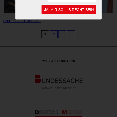
JA, MIR SOLL'S RECHT SEIN
‹ zurück zur Übersicht
1
2
3
WEITERFÜHRENDE LINKS