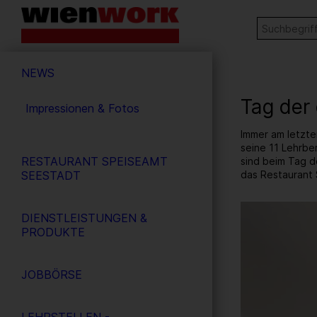
Barrierefreie
Stichw
SUCHE
Bedienung
der
Hauptnavigation
Webseite
NEWS
Tag der 
Impressionen & Fotos
Immer am letzte
seine 11 Lehrbe
RESTAURANT SPEISEAMT
sind beim Tag d
das Restaurant
SEESTADT
20
/ 61
DIENSTLEISTUNGEN &
PRODUKTE
JOBBÖRSE