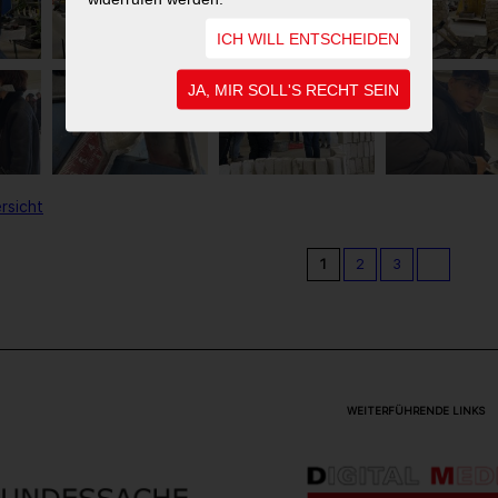
ICH WILL ENTSCHEIDEN
JA, MIR SOLL'S RECHT SEIN
rsicht
1
2
3
WEITERFÜHRENDE LINKS