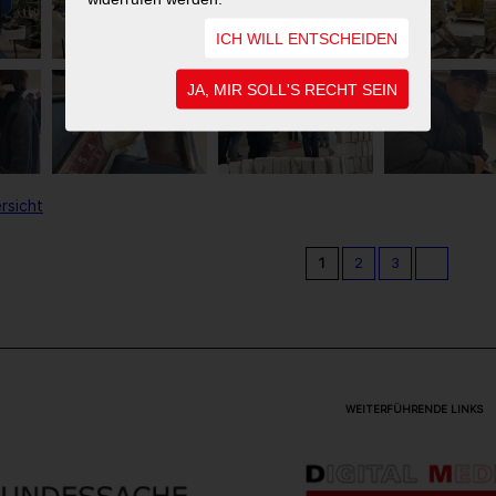
ICH WILL ENTSCHEIDEN
JA, MIR SOLL'S RECHT SEIN
rsicht
1
2
3
WEITERFÜHRENDE LINKS