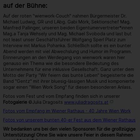
auf der Bühne:
Auf der roten "wienwork-Couch" nahmen Bürgermeister Dr.
Michael Ludwig, GR und LAbg. Gabi Mörk, Sektionschef Mag.
Manfred Pallinger, unseren beiden Eigentümervertreter*innen
Mag.a Tanja Wehsely und Mag. Michael Svoboda und last but
not least unser Geschäftsführer Wolfgang Sperl Platz zum
Interview mit Markus Pohanka. Schließlich sollte es ein bunter
Abend werden mit viel Abwechslung und Humor im Programm.
Erinnerungen an den Werdegang von wienwork waren hier
genauso ein Thema wie die besondere Bedeutung des
Unternehmens für eine inklusive Gesellschaft. Ganz unter dem
Motto der Party "Wir feiern das bunte Leben" begeisterte die
Band "Gentz" mit ihrer bluesig-lässigen Musik und komponierte
sogar einen "Wien Work Song" für diesen besonderen Anlass.
Fotos vom Fest und vom Empfang finden sich in unserer
Fotogalerie
©Julia Dragosits
www.juliadragosits.at
Fotos vom Empfang im Wiener Rathaus - 40 Jahre Wien Work
Fotos von unserem bunten 40-er Fest aus dem Wiener Rathaus
Wir bedanken uns bei den vielen Sponsoren für die großzügige
Unterstützung! Ohne Sie wäre unsere Feier in diesem Rahmen