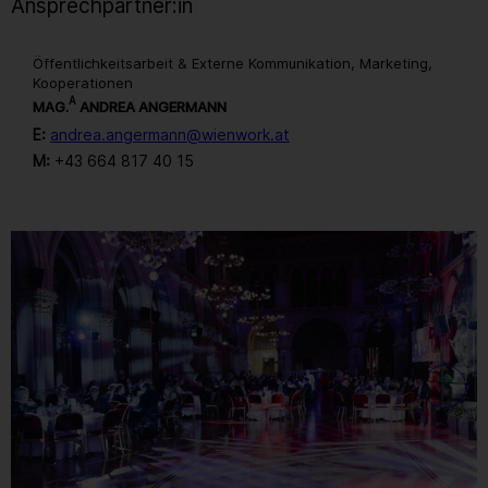
Ansprechpartner:in
Öffentlichkeitsarbeit & Externe Kommunikation, Marketing,
Kooperationen
A
MAG.
ANDREA ANGERMANN
E:
andrea.angermann@wienwork.at
M:
+43 664 817 40 15
Gallerie
1
/ 259