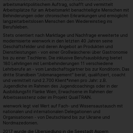
arbeitsmarktpolitischem Auftrag, schafft und vermittelt
Arbeitsplätze für am Arbeitsmarkt benachteiligte Menschen mit
Behinderungen oder chronischen Erkrankungen und ermöglicht
langzeitarbeitslosen Menschen den Wiedereinstieg ins
Berufsleben.
Stets orientiert nach Marktlage und Nachfrage erweiterte und
modernisierte wienwork in den letzten 40 Jahren seine
Geschäftsfelder und deren Angebot an Produkten und
Dienstleistungen - von einer Großwäscherei über Gastronomie
bis zu einer Tischlerei. Die inklusive Berufsausbildung bietet
180 Lehrlingen mit Lernbehinderungen 11 verschiedene
Lehrberufe an - vom Landschaftsgärtner bis zur Konditorin. Das
dritte Standbein "Jobmanagement" berät, qualifiziert, coacht
und vermittelt rund 2.700 Klient*innen pro Jahr: z.B.
Jugendliche im Rahmen des Jugendcoachings oder in der
Ausbildungsfit Flanke Wien, Erwachsene im Rahmen der
Arbeitsassistenz oder im Projekt QualiTRAIN.
wienwork legt viel Wert auf Fach- und Wissensaustausch mit
nationalen und internationalen Delegationen und
Organisationen - von Deutschland bis zur Ukraine und
Nordmazedonien.
2017 wurde die Übersiedlung in die Seestadt Aspern