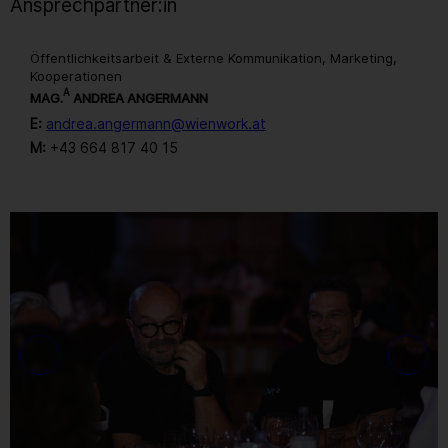
Ansprechpartner:in
Öffentlichkeitsarbeit & Externe Kommunikation, Marketing,
Kooperationen
A
MAG.
ANDREA ANGERMANN
E:
andrea.angermann@wienwork.at
M:
+43 664 817 40 15
Gallerie
143
/ 259