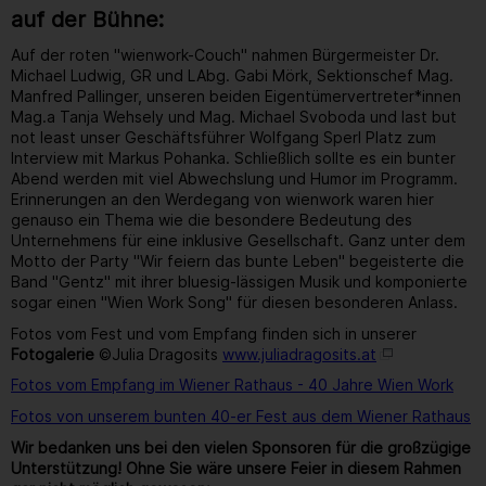
auf der Bühne:
Auf der roten "wienwork-Couch" nahmen Bürgermeister Dr.
Michael Ludwig, GR und LAbg. Gabi Mörk, Sektionschef Mag.
Manfred Pallinger, unseren beiden Eigentümervertreter*innen
Mag.a Tanja Wehsely und Mag. Michael Svoboda und last but
not least unser Geschäftsführer Wolfgang Sperl Platz zum
Interview mit Markus Pohanka. Schließlich sollte es ein bunter
Abend werden mit viel Abwechslung und Humor im Programm.
Erinnerungen an den Werdegang von wienwork waren hier
genauso ein Thema wie die besondere Bedeutung des
Unternehmens für eine inklusive Gesellschaft. Ganz unter dem
Motto der Party "Wir feiern das bunte Leben" begeisterte die
Band "Gentz" mit ihrer bluesig-lässigen Musik und komponierte
sogar einen "Wien Work Song" für diesen besonderen Anlass.
Fotos vom Fest und vom Empfang finden sich in unserer
Fotogalerie
©Julia Dragosits
www.juliadragosits.at
Fotos vom Empfang im Wiener Rathaus - 40 Jahre Wien Work
Fotos von unserem bunten 40-er Fest aus dem Wiener Rathaus
Wir bedanken uns bei den vielen Sponsoren für die großzügige
Unterstützung! Ohne Sie wäre unsere Feier in diesem Rahmen