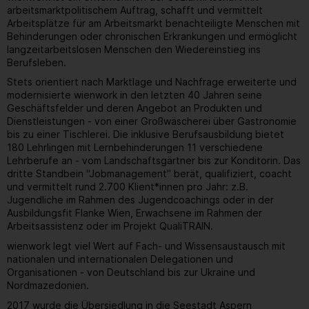
arbeitsmarktpolitischem Auftrag, schafft und vermittelt
Arbeitsplätze für am Arbeitsmarkt benachteiligte Menschen mit
Behinderungen oder chronischen Erkrankungen und ermöglicht
langzeitarbeitslosen Menschen den Wiedereinstieg ins
Berufsleben.
Stets orientiert nach Marktlage und Nachfrage erweiterte und
modernisierte wienwork in den letzten 40 Jahren seine
Geschäftsfelder und deren Angebot an Produkten und
Dienstleistungen - von einer Großwäscherei über Gastronomie
bis zu einer Tischlerei. Die inklusive Berufsausbildung bietet
180 Lehrlingen mit Lernbehinderungen 11 verschiedene
Lehrberufe an - vom Landschaftsgärtner bis zur Konditorin. Das
dritte Standbein "Jobmanagement" berät, qualifiziert, coacht
und vermittelt rund 2.700 Klient*innen pro Jahr: z.B.
Jugendliche im Rahmen des Jugendcoachings oder in der
Ausbildungsfit Flanke Wien, Erwachsene im Rahmen der
Arbeitsassistenz oder im Projekt QualiTRAIN.
wienwork legt viel Wert auf Fach- und Wissensaustausch mit
nationalen und internationalen Delegationen und
Organisationen - von Deutschland bis zur Ukraine und
Nordmazedonien.
2017 wurde die Übersiedlung in die Seestadt Aspern