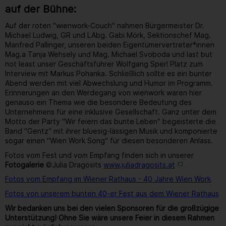
auf der Bühne:
Auf der roten "wienwork-Couch" nahmen Bürgermeister Dr.
Michael Ludwig, GR und LAbg. Gabi Mörk, Sektionschef Mag.
Manfred Pallinger, unseren beiden Eigentümervertreter*innen
Mag.a Tanja Wehsely und Mag. Michael Svoboda und last but
not least unser Geschäftsführer Wolfgang Sperl Platz zum
Interview mit Markus Pohanka. Schließlich sollte es ein bunter
Abend werden mit viel Abwechslung und Humor im Programm.
Erinnerungen an den Werdegang von wienwork waren hier
genauso ein Thema wie die besondere Bedeutung des
Unternehmens für eine inklusive Gesellschaft. Ganz unter dem
Motto der Party "Wir feiern das bunte Leben" begeisterte die
Band "Gentz" mit ihrer bluesig-lässigen Musik und komponierte
sogar einen "Wien Work Song" für diesen besonderen Anlass.
Fotos vom Fest und vom Empfang finden sich in unserer
Fotogalerie
©Julia Dragosits
www.juliadragosits.at
Fotos vom Empfang im Wiener Rathaus - 40 Jahre Wien Work
Fotos von unserem bunten 40-er Fest aus dem Wiener Rathaus
Wir bedanken uns bei den vielen Sponsoren für die großzügige
Unterstützung! Ohne Sie wäre unsere Feier in diesem Rahmen