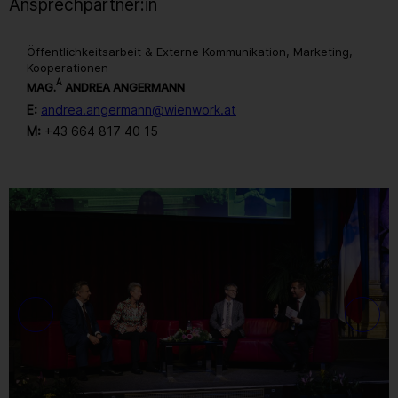
Ansprechpartner:in
Öffentlichkeitsarbeit & Externe Kommunikation, Marketing,
Kooperationen
A
MAG.
ANDREA ANGERMANN
E:
andrea.angermann@wienwork.at
M:
+43 664 817 40 15
Gallerie
68
/ 259