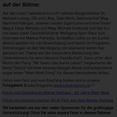
auf der Bühne:
Auf der roten "wienwork-Couch" nahmen Bürgermeister Dr.
Michael Ludwig, GR und LAbg. Gabi Mörk, Sektionschef Mag.
Manfred Pallinger, unseren beiden Eigentümervertreter*innen
Mag.a Tanja Wehsely und Mag. Michael Svoboda und last but
not least unser Geschäftsführer Wolfgang Sperl Platz zum
Interview mit Markus Pohanka. Schließlich sollte es ein bunter
Abend werden mit viel Abwechslung und Humor im Programm.
Erinnerungen an den Werdegang von wienwork waren hier
genauso ein Thema wie die besondere Bedeutung des
Unternehmens für eine inklusive Gesellschaft. Ganz unter dem
Motto der Party "Wir feiern das bunte Leben" begeisterte die
Band "Gentz" mit ihrer bluesig-lässigen Musik und komponierte
sogar einen "Wien Work Song" für diesen besonderen Anlass.
Fotos vom Fest und vom Empfang finden sich in unserer
Fotogalerie
©Julia Dragosits
www.juliadragosits.at
Fotos vom Empfang im Wiener Rathaus - 40 Jahre Wien Work
Fotos von unserem bunten 40-er Fest aus dem Wiener Rathaus
Wir bedanken uns bei den vielen Sponsoren für die großzügige
Unterstützung! Ohne Sie wäre unsere Feier in diesem Rahmen