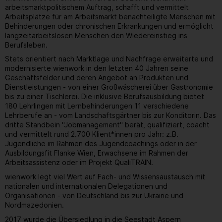
arbeitsmarktpolitischem Auftrag, schafft und vermittelt
Arbeitsplätze für am Arbeitsmarkt benachteiligte Menschen mit
Behinderungen oder chronischen Erkrankungen und ermöglicht
langzeitarbeitslosen Menschen den Wiedereinstieg ins
Berufsleben.
Stets orientiert nach Marktlage und Nachfrage erweiterte und
modernisierte wienwork in den letzten 40 Jahren seine
Geschäftsfelder und deren Angebot an Produkten und
Dienstleistungen - von einer Großwäscherei über Gastronomie
bis zu einer Tischlerei. Die inklusive Berufsausbildung bietet
180 Lehrlingen mit Lernbehinderungen 11 verschiedene
Lehrberufe an - vom Landschaftsgärtner bis zur Konditorin. Das
dritte Standbein "Jobmanagement" berät, qualifiziert, coacht
und vermittelt rund 2.700 Klient*innen pro Jahr: z.B.
Jugendliche im Rahmen des Jugendcoachings oder in der
Ausbildungsfit Flanke Wien, Erwachsene im Rahmen der
Arbeitsassistenz oder im Projekt QualiTRAIN.
wienwork legt viel Wert auf Fach- und Wissensaustausch mit
nationalen und internationalen Delegationen und
Organisationen - von Deutschland bis zur Ukraine und
Nordmazedonien.
2017 wurde die Übersiedlung in die Seestadt Aspern