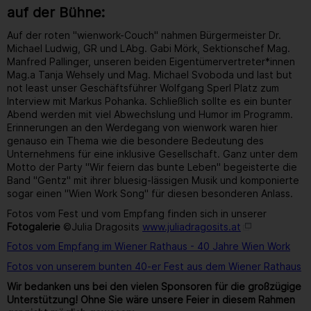
auf der Bühne:
Auf der roten "wienwork-Couch" nahmen Bürgermeister Dr.
Michael Ludwig, GR und LAbg. Gabi Mörk, Sektionschef Mag.
Manfred Pallinger, unseren beiden Eigentümervertreter*innen
Mag.a Tanja Wehsely und Mag. Michael Svoboda und last but
not least unser Geschäftsführer Wolfgang Sperl Platz zum
Interview mit Markus Pohanka. Schließlich sollte es ein bunter
Abend werden mit viel Abwechslung und Humor im Programm.
Erinnerungen an den Werdegang von wienwork waren hier
genauso ein Thema wie die besondere Bedeutung des
Unternehmens für eine inklusive Gesellschaft. Ganz unter dem
Motto der Party "Wir feiern das bunte Leben" begeisterte die
Band "Gentz" mit ihrer bluesig-lässigen Musik und komponierte
sogar einen "Wien Work Song" für diesen besonderen Anlass.
Fotos vom Fest und vom Empfang finden sich in unserer
Fotogalerie
©Julia Dragosits
www.juliadragosits.at
Fotos vom Empfang im Wiener Rathaus - 40 Jahre Wien Work
Fotos von unserem bunten 40-er Fest aus dem Wiener Rathaus
Wir bedanken uns bei den vielen Sponsoren für die großzügige
Unterstützung! Ohne Sie wäre unsere Feier in diesem Rahmen