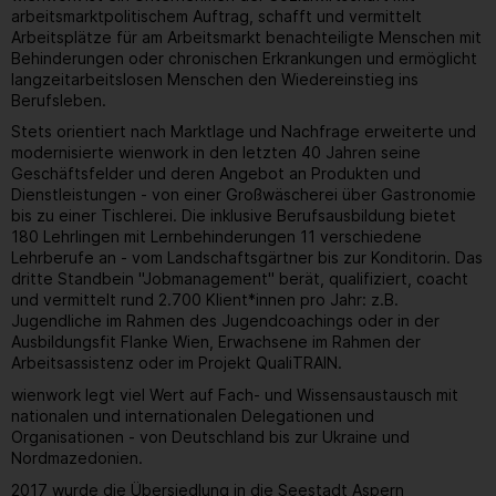
arbeitsmarktpolitischem Auftrag, schafft und vermittelt
Arbeitsplätze für am Arbeitsmarkt benachteiligte Menschen mit
Behinderungen oder chronischen Erkrankungen und ermöglicht
langzeitarbeitslosen Menschen den Wiedereinstieg ins
Berufsleben.
Stets orientiert nach Marktlage und Nachfrage erweiterte und
modernisierte wienwork in den letzten 40 Jahren seine
Geschäftsfelder und deren Angebot an Produkten und
Dienstleistungen - von einer Großwäscherei über Gastronomie
bis zu einer Tischlerei. Die inklusive Berufsausbildung bietet
180 Lehrlingen mit Lernbehinderungen 11 verschiedene
Lehrberufe an - vom Landschaftsgärtner bis zur Konditorin. Das
dritte Standbein "Jobmanagement" berät, qualifiziert, coacht
und vermittelt rund 2.700 Klient*innen pro Jahr: z.B.
Jugendliche im Rahmen des Jugendcoachings oder in der
Ausbildungsfit Flanke Wien, Erwachsene im Rahmen der
Arbeitsassistenz oder im Projekt QualiTRAIN.
wienwork legt viel Wert auf Fach- und Wissensaustausch mit
nationalen und internationalen Delegationen und
Organisationen - von Deutschland bis zur Ukraine und
Nordmazedonien.
2017 wurde die Übersiedlung in die Seestadt Aspern