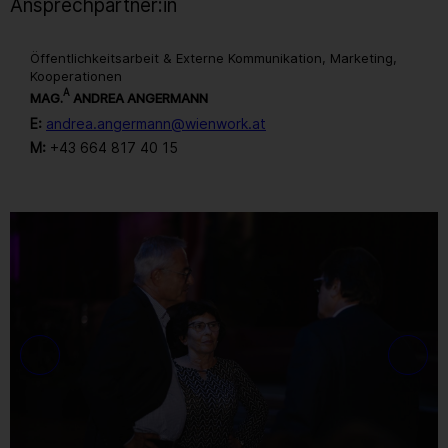
Ansprechpartner:in
Öffentlichkeitsarbeit & Externe Kommunikation, Marketing,
Kooperationen
A
MAG.
ANDREA ANGERMANN
E:
andrea.angermann@wienwork.at
M:
+43 664 817 40 15
Gallerie
194
/ 259