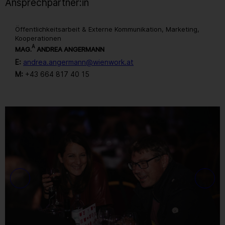
Ansprechpartner:in
Öffentlichkeitsarbeit & Externe Kommunikation, Marketing,
Kooperationen
A
MAG.
ANDREA ANGERMANN
E:
andrea.angermann@wienwork.at
M:
+43 664 817 40 15
Gallerie
216
/ 259