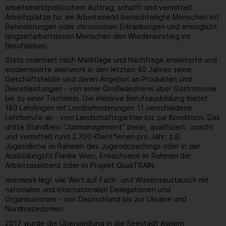
arbeitsmarktpolitischem Auftrag, schafft und vermittelt
Arbeitsplätze für am Arbeitsmarkt benachteiligte Menschen mit
Behinderungen oder chronischen Erkrankungen und ermöglicht
langzeitarbeitslosen Menschen den Wiedereinstieg ins
Berufsleben.
Stets orientiert nach Marktlage und Nachfrage erweiterte und
modernisierte wienwork in den letzten 40 Jahren seine
Geschäftsfelder und deren Angebot an Produkten und
Dienstleistungen - von einer Großwäscherei über Gastronomie
bis zu einer Tischlerei. Die inklusive Berufsausbildung bietet
180 Lehrlingen mit Lernbehinderungen 11 verschiedene
Lehrberufe an - vom Landschaftsgärtner bis zur Konditorin. Das
dritte Standbein "Jobmanagement" berät, qualifiziert, coacht
und vermittelt rund 2.700 Klient*innen pro Jahr: z.B.
Jugendliche im Rahmen des Jugendcoachings oder in der
Ausbildungsfit Flanke Wien, Erwachsene im Rahmen der
Arbeitsassistenz oder im Projekt QualiTRAIN.
wienwork legt viel Wert auf Fach- und Wissensaustausch mit
nationalen und internationalen Delegationen und
Organisationen - von Deutschland bis zur Ukraine und
Nordmazedonien.
2017 wurde die Übersiedlung in die Seestadt Aspern