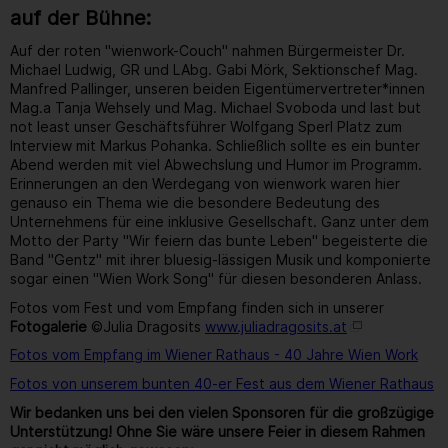
auf der Bühne:
Auf der roten "wienwork-Couch" nahmen Bürgermeister Dr.
Michael Ludwig, GR und LAbg. Gabi Mörk, Sektionschef Mag.
Manfred Pallinger, unseren beiden Eigentümervertreter*innen
Mag.a Tanja Wehsely und Mag. Michael Svoboda und last but
not least unser Geschäftsführer Wolfgang Sperl Platz zum
Interview mit Markus Pohanka. Schließlich sollte es ein bunter
Abend werden mit viel Abwechslung und Humor im Programm.
Erinnerungen an den Werdegang von wienwork waren hier
genauso ein Thema wie die besondere Bedeutung des
Unternehmens für eine inklusive Gesellschaft. Ganz unter dem
Motto der Party "Wir feiern das bunte Leben" begeisterte die
Band "Gentz" mit ihrer bluesig-lässigen Musik und komponierte
sogar einen "Wien Work Song" für diesen besonderen Anlass.
Fotos vom Fest und vom Empfang finden sich in unserer
Fotogalerie
©Julia Dragosits
www.juliadragosits.at
Fotos vom Empfang im Wiener Rathaus - 40 Jahre Wien Work
Fotos von unserem bunten 40-er Fest aus dem Wiener Rathaus
Wir bedanken uns bei den vielen Sponsoren für die großzügige
Unterstützung! Ohne Sie wäre unsere Feier in diesem Rahmen