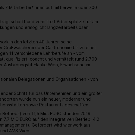
 7 Mitarbeiter*innen auf mittlerweile über 700
rag, schafft und vermittelt Arbeitsplätze für am
kungen und ermöglicht langzeitarbeitslosen
work in den letzten 40 Jahren seine
r Großwäscherei über Gastronomie bis zu einer
ungen 11 verschiedene Lehrberufe an - vom
, qualifiziert, coacht und vermittelt rund 2.700
er Ausbildungsfit Flanke Wien, Erwachsene im
ationalen Delegationen und Organisationen - von
dender Schritt für das Unternehmen und ein großer
standorten wurde nun ein neuer, moderner und
uktionsstätten sowie Restaurants geschaffen.
en Betriebs) von 11,5 Mio. EURO standen 2019
 7,7 MIO EURO auf den Integrativen Betrieb, 4,2
Jobmanagement). Gefördert wird wienwork aus
n und AMS Wien.