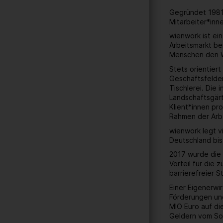
Gegründet 1981 
Mitarbeiter*inn
wienwork ist ei
Arbeitsmarkt be
Menschen den W
Stets orientier
Geschäftsfelder
Tischlerei. Die
Landschaftsgärt
Klient*innen pr
Rahmen der Arbe
wienwork legt v
Deutschland bis
2017 wurde die 
Vorteil für die
barrierefreier 
Einer Eigenerwi
Förderungen und
MIO Euro auf di
Geldern vom Soz