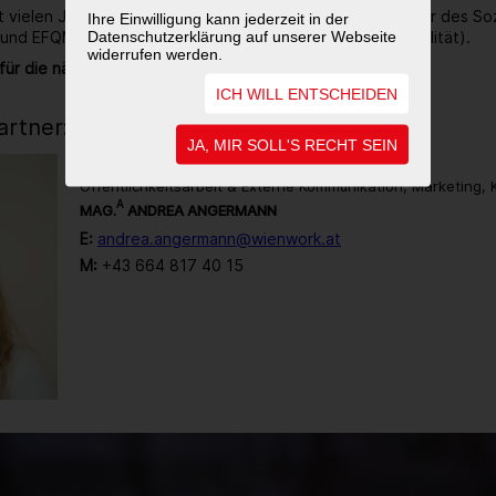
it vielen Jahren ausgezeichneter Ökoprofit-Betrieb, Träger des So
Ihre Einwilligung kann jederzeit in der
Datenschutzerklärung auf unserer Webseite
 und EFQM zertifiziert (Gütezeichen für Unternehmensqualität).
widerrufen werden.
für die nächsten 40 Jahre noch sehr viel vor.
ICH WILL ENTSCHEIDEN
rtner:in
JA, MIR SOLL'S RECHT SEIN
Öffentlichkeitsarbeit & Externe Kommunikation, Marketing,
A
MAG.
ANDREA ANGERMANN
E:
andrea.angermann@wienwork.at
M:
+43 664 817 40 15