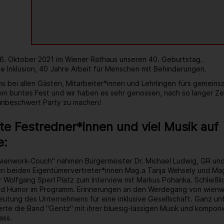
 6. Oktober 2021 im Wiener Rathaus unseren 40. Geburtstag.
e Inklusion, 40 Jahre Arbeit für Menschen mit Behinderungen.
s bei allen Gästen, Mitarbeiter*innen und Lehrlingen fürs gemein
 ein buntes Fest und wir haben es sehr genossen, nach so langer Ze
 unbeschwert Party zu machen!
e Festredner*innen und viel Musik auf
e:
wienwork-Couch" nahmen Bürgermeister Dr. Michael Ludwig, GR un
ren beiden Eigentümervertreter*innen Mag.a Tanja Wehsely und Mag
 Wolfgang Sperl Platz zum Interview mit Markus Pohanka. Schließlic
d Humor im Programm. Erinnerungen an den Werdegang von wienwo
tung des Unternehmens für eine inklusive Gesellschaft. Ganz unt
rte die Band "Gentz" mit ihrer bluesig-lässigen Musik und kompon
ass.