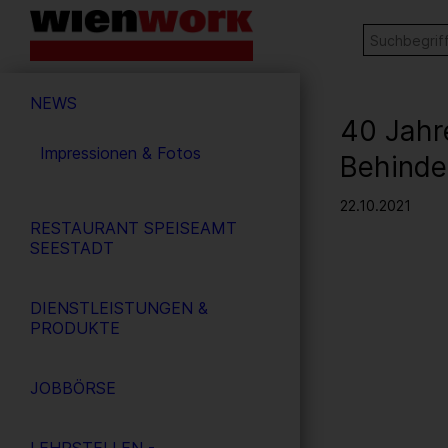
Barrierefreie
Stichw
SUCHE
Bedienung
der
Hauptnavigation
Webseite
NEWS
40 Jahr
Impressionen & Fotos
Behinde
22.10.2021
RESTAURANT SPEISEAMT
SEESTADT
DIENSTLEISTUNGEN &
PRODUKTE
JOBBÖRSE