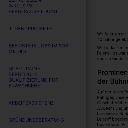
LEHRSTELLEN -
INKLUSIVE
BERUFSAUSBILDUNG
JUGENDPROJEKTE
Wir feierten am
40 Jahre gelebt
BEFRISTETE JOBS IM SÖB
Wir bedanken un
MICHLS
Feiern - es war
endlich wieder
QUALITRAIN -
Prominent
BERUFLICHE
der Bühn
QUALIFIZIERUNG FÜR
ERWACHSENE
Auf der roten "
Pallinger, unse
ARBEITSASSISTENZ
Geschäftsführer
Abwechslung un
besondere Bedeu
Leben" begeiste
GRÜNDUNGSBERATUNG
besonderen Anl