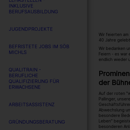
LEHRSTELLEN -
INKLUSIVE
BERUFSAUSBILDUNG
JUGENDPROJEKTE
Wir feierten am
40 Jahre gelebt
BEFRISTETE JOBS IM SÖB
Wir bedanken un
MICHLS
Feiern - es war
endlich wieder
QUALITRAIN -
Prominent
BERUFLICHE
der Bühn
QUALIFIZIERUNG FÜR
ERWACHSENE
Auf der roten "
Pallinger, unse
ARBEITSASSISTENZ
Geschäftsführer
Abwechslung un
besondere Bedeu
Leben" begeiste
GRÜNDUNGSBERATUNG
besonderen Anl