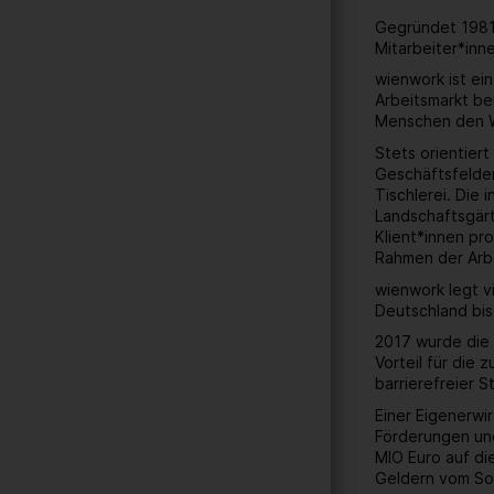
Gegründet 1981 
Mitarbeiter*inn
wienwork ist ei
Arbeitsmarkt be
Menschen den W
Stets orientier
Geschäftsfelder
Tischlerei. Die
Landschaftsgärt
Klient*innen pr
Rahmen der Arbe
wienwork legt v
Deutschland bis
2017 wurde die 
Vorteil für die
barrierefreier 
Einer Eigenerwi
Förderungen und
MIO Euro auf di
Geldern vom Soz