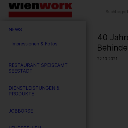
Barrierefreie
Stichw
SUCHE
Bedienung
der
Hauptnavigation
Webseite
NEWS
40 Jahr
Impressionen & Fotos
Behinde
22.10.2021
RESTAURANT SPEISEAMT
SEESTADT
DIENSTLEISTUNGEN &
PRODUKTE
JOBBÖRSE