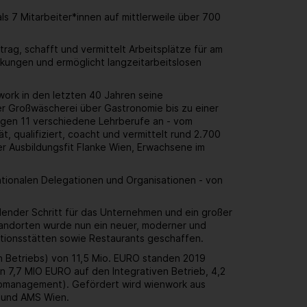
 7 Mitarbeiter*innen auf mittlerweile über 700
rag, schafft und vermittelt Arbeitsplätze für am
kungen und ermöglicht langzeitarbeitslosen
work in den letzten 40 Jahren seine
r Großwäscherei über Gastronomie bis zu einer
ungen 11 verschiedene Lehrberufe an - vom
, qualifiziert, coacht und vermittelt rund 2.700
er Ausbildungsfit Flanke Wien, Erwachsene im
ationalen Delegationen und Organisationen - von
dender Schritt für das Unternehmen und ein großer
standorten wurde nun ein neuer, moderner und
uktionsstätten sowie Restaurants geschaffen.
en Betriebs) von 11,5 Mio. EURO standen 2019
 7,7 MIO EURO auf den Integrativen Betrieb, 4,2
Jobmanagement). Gefördert wird wienwork aus
n und AMS Wien.