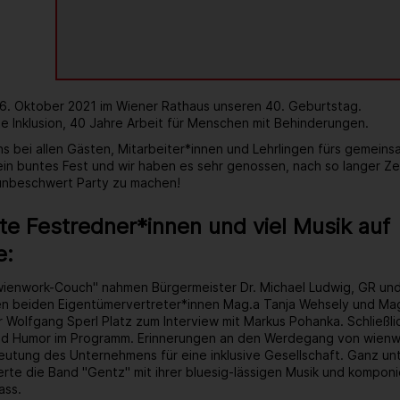
 6. Oktober 2021 im Wiener Rathaus unseren 40. Geburtstag.
e Inklusion, 40 Jahre Arbeit für Menschen mit Behinderungen.
s bei allen Gästen, Mitarbeiter*innen und Lehrlingen fürs gemein
 ein buntes Fest und wir haben es sehr genossen, nach so langer Ze
 unbeschwert Party zu machen!
e Festredner*innen und viel Musik auf
e:
wienwork-Couch" nahmen Bürgermeister Dr. Michael Ludwig, GR un
ren beiden Eigentümervertreter*innen Mag.a Tanja Wehsely und Mag
 Wolfgang Sperl Platz zum Interview mit Markus Pohanka. Schließlic
d Humor im Programm. Erinnerungen an den Werdegang von wienwo
tung des Unternehmens für eine inklusive Gesellschaft. Ganz unt
rte die Band "Gentz" mit ihrer bluesig-lässigen Musik und kompon
ass.