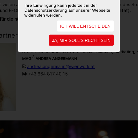
it vielen Jahren ausgezeichneter Ökoprofit-Betrieb, Träger des So
Ihre Einwilligung kann jederzeit in der
Datenschutzerklärung auf unserer Webseite
 und EFQM zertifiziert (Gütezeichen für Unternehmensqualität).
widerrufen werden.
für die nächsten 40 Jahre noch sehr viel vor.
ICH WILL ENTSCHEIDEN
rtner:in
JA, MIR SOLL'S RECHT SEIN
Öffentlichkeitsarbeit & Externe Kommunikation, Marketing,
A
MAG.
ANDREA ANGERMANN
E:
andrea.angermann@wienwork.at
M:
+43 664 817 40 15