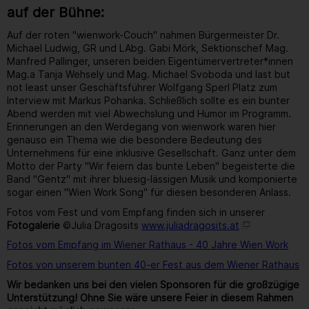
auf der Bühne:
Auf der roten "wienwork-Couch" nahmen Bürgermeister Dr.
Michael Ludwig, GR und LAbg. Gabi Mörk, Sektionschef Mag.
Manfred Pallinger, unseren beiden Eigentümervertreter*innen
Mag.a Tanja Wehsely und Mag. Michael Svoboda und last but
not least unser Geschäftsführer Wolfgang Sperl Platz zum
Interview mit Markus Pohanka. Schließlich sollte es ein bunter
Abend werden mit viel Abwechslung und Humor im Programm.
Erinnerungen an den Werdegang von wienwork waren hier
genauso ein Thema wie die besondere Bedeutung des
Unternehmens für eine inklusive Gesellschaft. Ganz unter dem
Motto der Party "Wir feiern das bunte Leben" begeisterte die
Band "Gentz" mit ihrer bluesig-lässigen Musik und komponierte
sogar einen "Wien Work Song" für diesen besonderen Anlass.
Fotos vom Fest und vom Empfang finden sich in unserer
Fotogalerie
©Julia Dragosits
www.juliadragosits.at
Fotos vom Empfang im Wiener Rathaus - 40 Jahre Wien Work
Fotos von unserem bunten 40-er Fest aus dem Wiener Rathaus
Wir bedanken uns bei den vielen Sponsoren für die großzügige
Unterstützung! Ohne Sie wäre unsere Feier in diesem Rahmen