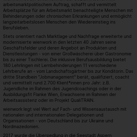
arbeitsmarktpolitischem Auftrag, schafft und vermittelt
Arbeitsplätze für am Arbeitsmarkt benachteiligte Menschen mit
Behinderungen oder chronischen Erkrankungen und ermöglicht
langzeitarbeitslosen Menschen den Wiedereinstieg ins
Berufsleben.
Stets orientiert nach Marktlage und Nachfrage erweiterte und
modernisierte wienwork in den letzten 40 Jahren seine
Geschäftsfelder und deren Angebot an Produkten und
Dienstleistungen - von einer Großwäscherei über Gastronomie
bis zu einer Tischlerei. Die inklusive Berufsausbildung bietet
180 Lehrlingen mit Lernbehinderungen 11 verschiedene
Lehrberufe an - vom Landschaftsgärtner bis zur Konditorin. Das
dritte Standbein "Jobmanagement" berät, qualifiziert, coacht
und vermittelt rund 2.700 Klient*innen pro Jahr: z.B.
Jugendliche im Rahmen des Jugendcoachings oder in der
Ausbildungsfit Flanke Wien, Erwachsene im Rahmen der
Arbeitsassistenz oder im Projekt QualiTRAIN.
wienwork legt viel Wert auf Fach- und Wissensaustausch mit
nationalen und internationalen Delegationen und
Organisationen - von Deutschland bis zur Ukraine und
Nordmazedonien.
2017 wurde die Übersiedlung in die Seestadt Aspern