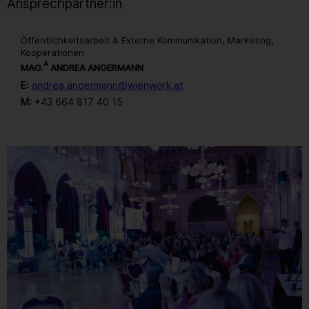
Ansprechpartner:in
Öffentlichkeitsarbeit & Externe Kommunikation, Marketing,
Kooperationen
A
MAG.
ANDREA ANGERMANN
E:
andrea.angermann@wienwork.at
M:
+43 664 817 40 15
Gallerie
53
/ 259