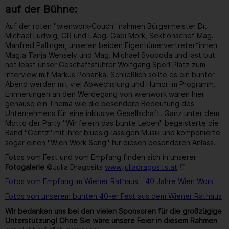
auf der Bühne:
Auf der roten "wienwork-Couch" nahmen Bürgermeister Dr.
Michael Ludwig, GR und LAbg. Gabi Mörk, Sektionschef Mag.
Manfred Pallinger, unseren beiden Eigentümervertreter*innen
Mag.a Tanja Wehsely und Mag. Michael Svoboda und last but
not least unser Geschäftsführer Wolfgang Sperl Platz zum
Interview mit Markus Pohanka. Schließlich sollte es ein bunter
Abend werden mit viel Abwechslung und Humor im Programm.
Erinnerungen an den Werdegang von wienwork waren hier
genauso ein Thema wie die besondere Bedeutung des
Unternehmens für eine inklusive Gesellschaft. Ganz unter dem
Motto der Party "Wir feiern das bunte Leben" begeisterte die
Band "Gentz" mit ihrer bluesig-lässigen Musik und komponierte
sogar einen "Wien Work Song" für diesen besonderen Anlass.
Fotos vom Fest und vom Empfang finden sich in unserer
Fotogalerie
©Julia Dragosits
www.juliadragosits.at
Fotos vom Empfang im Wiener Rathaus - 40 Jahre Wien Work
Fotos von unserem bunten 40-er Fest aus dem Wiener Rathaus
Wir bedanken uns bei den vielen Sponsoren für die großzügige
Unterstützung! Ohne Sie wäre unsere Feier in diesem Rahmen