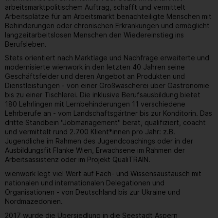
arbeitsmarktpolitischem Auftrag, schafft und vermittelt
Arbeitsplätze für am Arbeitsmarkt benachteiligte Menschen mit
Behinderungen oder chronischen Erkrankungen und ermöglicht
langzeitarbeitslosen Menschen den Wiedereinstieg ins
Berufsleben.
Stets orientiert nach Marktlage und Nachfrage erweiterte und
modernisierte wienwork in den letzten 40 Jahren seine
Geschäftsfelder und deren Angebot an Produkten und
Dienstleistungen - von einer Großwäscherei über Gastronomie
bis zu einer Tischlerei. Die inklusive Berufsausbildung bietet
180 Lehrlingen mit Lernbehinderungen 11 verschiedene
Lehrberufe an - vom Landschaftsgärtner bis zur Konditorin. Das
dritte Standbein "Jobmanagement" berät, qualifiziert, coacht
und vermittelt rund 2.700 Klient*innen pro Jahr: z.B.
Jugendliche im Rahmen des Jugendcoachings oder in der
Ausbildungsfit Flanke Wien, Erwachsene im Rahmen der
Arbeitsassistenz oder im Projekt QualiTRAIN.
wienwork legt viel Wert auf Fach- und Wissensaustausch mit
nationalen und internationalen Delegationen und
Organisationen - von Deutschland bis zur Ukraine und
Nordmazedonien.
2017 wurde die Übersiedlung in die Seestadt Aspern