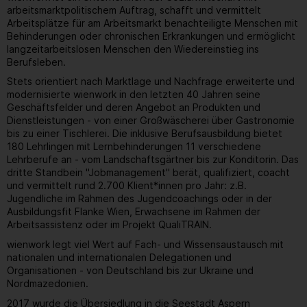
arbeitsmarktpolitischem Auftrag, schafft und vermittelt
Arbeitsplätze für am Arbeitsmarkt benachteiligte Menschen mit
Behinderungen oder chronischen Erkrankungen und ermöglicht
langzeitarbeitslosen Menschen den Wiedereinstieg ins
Berufsleben.
Stets orientiert nach Marktlage und Nachfrage erweiterte und
modernisierte wienwork in den letzten 40 Jahren seine
Geschäftsfelder und deren Angebot an Produkten und
Dienstleistungen - von einer Großwäscherei über Gastronomie
bis zu einer Tischlerei. Die inklusive Berufsausbildung bietet
180 Lehrlingen mit Lernbehinderungen 11 verschiedene
Lehrberufe an - vom Landschaftsgärtner bis zur Konditorin. Das
dritte Standbein "Jobmanagement" berät, qualifiziert, coacht
und vermittelt rund 2.700 Klient*innen pro Jahr: z.B.
Jugendliche im Rahmen des Jugendcoachings oder in der
Ausbildungsfit Flanke Wien, Erwachsene im Rahmen der
Arbeitsassistenz oder im Projekt QualiTRAIN.
wienwork legt viel Wert auf Fach- und Wissensaustausch mit
nationalen und internationalen Delegationen und
Organisationen - von Deutschland bis zur Ukraine und
Nordmazedonien.
2017 wurde die Übersiedlung in die Seestadt Aspern