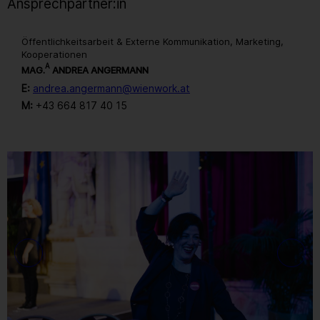
Ansprechpartner:in
Öffentlichkeitsarbeit & Externe Kommunikation, Marketing,
Kooperationen
A
MAG.
ANDREA ANGERMANN
E:
andrea.angermann@wienwork.at
M:
+43 664 817 40 15
Gallerie
30
/ 259