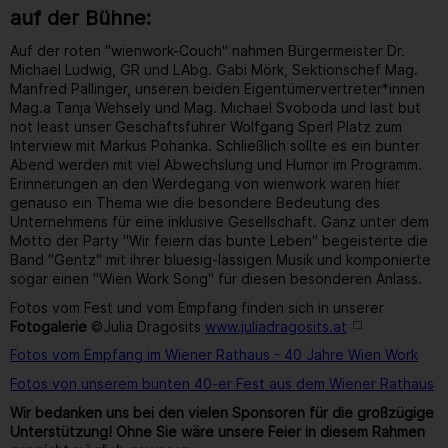
auf der Bühne:
Auf der roten "wienwork-Couch" nahmen Bürgermeister Dr.
Michael Ludwig, GR und LAbg. Gabi Mörk, Sektionschef Mag.
Manfred Pallinger, unseren beiden Eigentümervertreter*innen
Mag.a Tanja Wehsely und Mag. Michael Svoboda und last but
not least unser Geschäftsführer Wolfgang Sperl Platz zum
Interview mit Markus Pohanka. Schließlich sollte es ein bunter
Abend werden mit viel Abwechslung und Humor im Programm.
Erinnerungen an den Werdegang von wienwork waren hier
genauso ein Thema wie die besondere Bedeutung des
Unternehmens für eine inklusive Gesellschaft. Ganz unter dem
Motto der Party "Wir feiern das bunte Leben" begeisterte die
Band "Gentz" mit ihrer bluesig-lässigen Musik und komponierte
sogar einen "Wien Work Song" für diesen besonderen Anlass.
Fotos vom Fest und vom Empfang finden sich in unserer
Fotogalerie
©Julia Dragosits
www.juliadragosits.at
Fotos vom Empfang im Wiener Rathaus - 40 Jahre Wien Work
Fotos von unserem bunten 40-er Fest aus dem Wiener Rathaus
Wir bedanken uns bei den vielen Sponsoren für die großzügige
Unterstützung! Ohne Sie wäre unsere Feier in diesem Rahmen