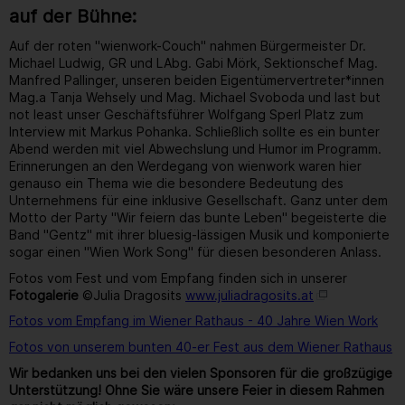
auf der Bühne:
Auf der roten "wienwork-Couch" nahmen Bürgermeister Dr.
Michael Ludwig, GR und LAbg. Gabi Mörk, Sektionschef Mag.
Manfred Pallinger, unseren beiden Eigentümervertreter*innen
Mag.a Tanja Wehsely und Mag. Michael Svoboda und last but
not least unser Geschäftsführer Wolfgang Sperl Platz zum
Interview mit Markus Pohanka. Schließlich sollte es ein bunter
Abend werden mit viel Abwechslung und Humor im Programm.
Erinnerungen an den Werdegang von wienwork waren hier
genauso ein Thema wie die besondere Bedeutung des
Unternehmens für eine inklusive Gesellschaft. Ganz unter dem
Motto der Party "Wir feiern das bunte Leben" begeisterte die
Band "Gentz" mit ihrer bluesig-lässigen Musik und komponierte
sogar einen "Wien Work Song" für diesen besonderen Anlass.
Fotos vom Fest und vom Empfang finden sich in unserer
Fotogalerie
©Julia Dragosits
www.juliadragosits.at
Fotos vom Empfang im Wiener Rathaus - 40 Jahre Wien Work
Fotos von unserem bunten 40-er Fest aus dem Wiener Rathaus
Wir bedanken uns bei den vielen Sponsoren für die großzügige
Unterstützung! Ohne Sie wäre unsere Feier in diesem Rahmen