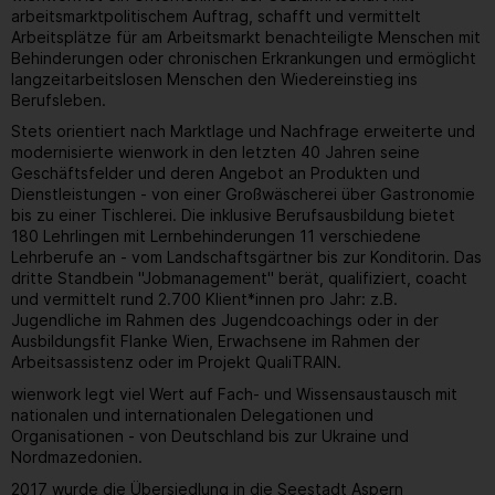
arbeitsmarktpolitischem Auftrag, schafft und vermittelt
Arbeitsplätze für am Arbeitsmarkt benachteiligte Menschen mit
Behinderungen oder chronischen Erkrankungen und ermöglicht
langzeitarbeitslosen Menschen den Wiedereinstieg ins
Berufsleben.
Stets orientiert nach Marktlage und Nachfrage erweiterte und
modernisierte wienwork in den letzten 40 Jahren seine
Geschäftsfelder und deren Angebot an Produkten und
Dienstleistungen - von einer Großwäscherei über Gastronomie
bis zu einer Tischlerei. Die inklusive Berufsausbildung bietet
180 Lehrlingen mit Lernbehinderungen 11 verschiedene
Lehrberufe an - vom Landschaftsgärtner bis zur Konditorin. Das
dritte Standbein "Jobmanagement" berät, qualifiziert, coacht
und vermittelt rund 2.700 Klient*innen pro Jahr: z.B.
Jugendliche im Rahmen des Jugendcoachings oder in der
Ausbildungsfit Flanke Wien, Erwachsene im Rahmen der
Arbeitsassistenz oder im Projekt QualiTRAIN.
wienwork legt viel Wert auf Fach- und Wissensaustausch mit
nationalen und internationalen Delegationen und
Organisationen - von Deutschland bis zur Ukraine und
Nordmazedonien.
2017 wurde die Übersiedlung in die Seestadt Aspern