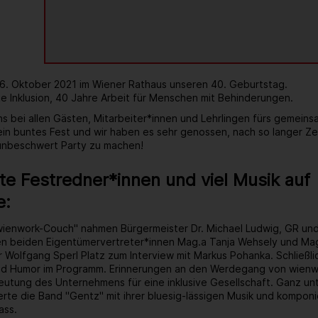
 6. Oktober 2021 im Wiener Rathaus unseren 40. Geburtstag.
e Inklusion, 40 Jahre Arbeit für Menschen mit Behinderungen.
s bei allen Gästen, Mitarbeiter*innen und Lehrlingen fürs gemein
 ein buntes Fest und wir haben es sehr genossen, nach so langer Ze
 unbeschwert Party zu machen!
e Festredner*innen und viel Musik auf
e:
wienwork-Couch" nahmen Bürgermeister Dr. Michael Ludwig, GR un
ren beiden Eigentümervertreter*innen Mag.a Tanja Wehsely und Mag
 Wolfgang Sperl Platz zum Interview mit Markus Pohanka. Schließlic
d Humor im Programm. Erinnerungen an den Werdegang von wienwo
tung des Unternehmens für eine inklusive Gesellschaft. Ganz unt
rte die Band "Gentz" mit ihrer bluesig-lässigen Musik und kompon
ass.