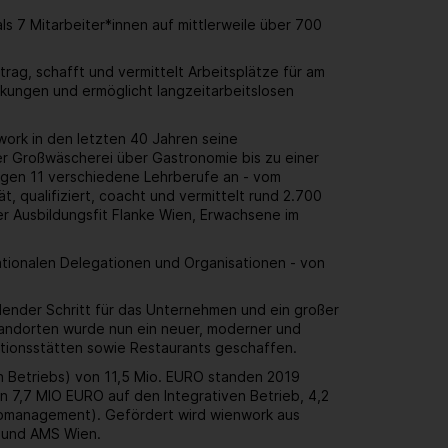
 7 Mitarbeiter*innen auf mittlerweile über 700
rag, schafft und vermittelt Arbeitsplätze für am
kungen und ermöglicht langzeitarbeitslosen
work in den letzten 40 Jahren seine
r Großwäscherei über Gastronomie bis zu einer
ungen 11 verschiedene Lehrberufe an - vom
, qualifiziert, coacht und vermittelt rund 2.700
er Ausbildungsfit Flanke Wien, Erwachsene im
ationalen Delegationen und Organisationen - von
dender Schritt für das Unternehmen und ein großer
standorten wurde nun ein neuer, moderner und
uktionsstätten sowie Restaurants geschaffen.
en Betriebs) von 11,5 Mio. EURO standen 2019
 7,7 MIO EURO auf den Integrativen Betrieb, 4,2
Jobmanagement). Gefördert wird wienwork aus
n und AMS Wien.