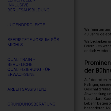
LEHRSTELLEN -
INKLUSIVE
BERUFSAUSBILDUNG
JUGENDPROJEKTE
Wir feierten am
40 Jahre gelebt
BEFRISTETE JOBS IM SÖB
Wir bedanken un
MICHLS
Feiern - es war
endlich wieder
QUALITRAIN -
Prominent
BERUFLICHE
der Bühn
QUALIFIZIERUNG FÜR
ERWACHSENE
Auf der roten "
Pallinger, unse
ARBEITSASSISTENZ
Geschäftsführer
Abwechslung un
besondere Bedeu
Leben" begeiste
GRÜNDUNGSBERATUNG
besonderen Anl