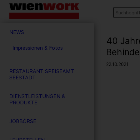
Barrierefreie
Stichw
SUCHE
Bedienung
der
Hauptnavigation
Webseite
NEWS
40 Jahr
Impressionen & Fotos
Behinde
22.10.2021
RESTAURANT SPEISEAMT
SEESTADT
DIENSTLEISTUNGEN &
PRODUKTE
JOBBÖRSE