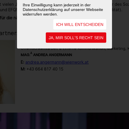
it vielen Jahren ausgezeichneter Ökoprofit-Betrieb, Träger des So
Ihre Einwilligung kann jederzeit in der
Datenschutzerklärung auf unserer Webseite
 und EFQM zertifiziert (Gütezeichen für Unternehmensqualität).
widerrufen werden.
für die nächsten 40 Jahre noch sehr viel vor.
ICH WILL ENTSCHEIDEN
rtner:in
JA, MIR SOLL'S RECHT SEIN
Öffentlichkeitsarbeit & Externe Kommunikation, Marketing,
A
MAG.
ANDREA ANGERMANN
E:
andrea.angermann@wienwork.at
M:
+43 664 817 40 15