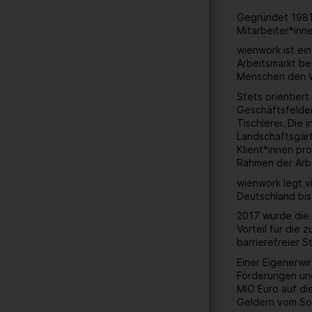
Gegründet 1981 
Mitarbeiter*inn
wienwork ist ei
Arbeitsmarkt be
Menschen den W
Stets orientier
Geschäftsfelder
Tischlerei. Die
Landschaftsgärt
Klient*innen pr
Rahmen der Arbe
wienwork legt v
Deutschland bis
2017 wurde die 
Vorteil für die
barrierefreier 
Einer Eigenerwi
Förderungen und
MIO Euro auf di
Geldern vom Soz